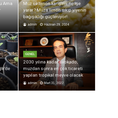
lu Ama
Muz ve limon karışımı ne işe
r
yarar? Muza limon sıkıp yiyenin
bağışıklığı güçleniyor!
admin
Haziran 29, 2024
GENEL
2030 yılına kadar avokado,
iye’de
muzdan sonra en çok ticareti
yapılan tropikal meyve olacak
admin
Mart 31, 2022