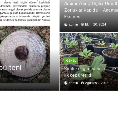
Anamur’da Çiftçiler Umut
Zorluklar Kapıda – Anamu
Ekspres
admin
Ekim 20, 2024
GENEL
ülteni
eni
teni
Bir ili zengin edebilir: Türk
ilk kez üretildi
admin
Ağustos 9, 2022