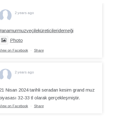
2 years ago
#anamurmuzveçileküreticileriderneği
Photo
View on Facebook
·
Share
2 years ago
21 Nisan 2024 tarihli seradan kesim grand muz
piyasası 32-33 tl olarak gerçekleşmiştir.
View on Facebook
·
Share