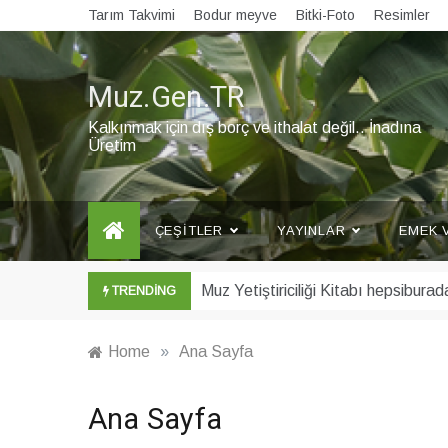
Skip
Tarım Takvimi
Bodur meyve
Bitki-Foto
Resimler
to
content
Muz.Gen.TR
Kalkınmak için dış borç ve ithalat değil.. İnadına
Üretim
ÇEŞITLER
YAYINLAR
EMEK 
Şubat ayı Muz Bülteni yayınlandı
TRENDING
Home
»
Ana Sayfa
Ana Sayfa