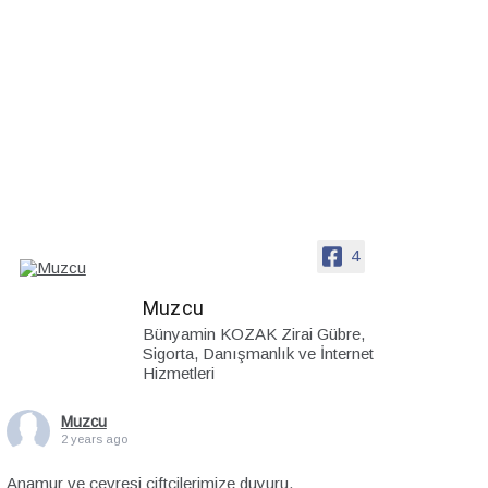
4
Muzcu
Bünyamin KOZAK Zirai Gübre,
Sigorta, Danışmanlık ve İnternet
Hizmetleri
Muzcu
2 years ago
Anamur ve çevresi çiftçilerimize duyuru.