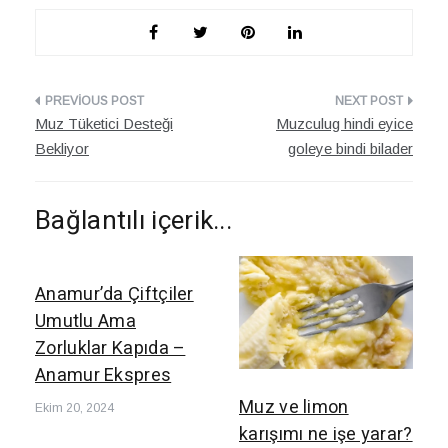
Yazı
Muz Tüketici Desteği
Muzculug hindi eyice
dolaşımı
Bekliyor
goleye bindi bilader
Bağlantılı içerik...
Anamur’da Çiftçiler
Umutlu Ama
Zorluklar Kapıda –
Anamur Ekspres
Muz ve limon
Ekim 20, 2024
karışımı ne işe yarar?