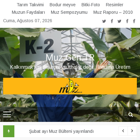
Skip
Tarım Takvimi
Bodur meyve
Bitki-Foto
Resimler
to
Muzun Faydaları
Muz Sempozyumu
Muz Raporu – 2010
content
Cuma, Ağustos 07, 2026
Muz.Gen.TR
Kalkınmak için dış borç ve ithalat değil.. İnadına Üretim
Şubat ayı Muz Bülteni yayınlandı