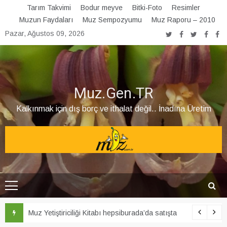
Skip
Tarım Takvimi
Bodur meyve
Bitki-Foto
Resimler
to
Muzun Faydaları
Muz Sempozyumu
Muz Raporu – 2010
content
Pazar, Ağustos 09, 2026
Muz.Gen.TR
Kalkınmak için dış borç ve ithalat değil.. İnadına Üretim
Muz Yetiştiriciliği Kitabı hepsiburada’da satışta