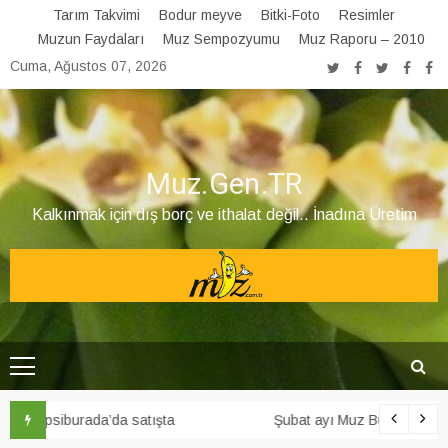
Skip
Tarım Takvimi
Bodur meyve
Bitki-Foto
Resimler
to
Muzun Faydaları
Muz Sempozyumu
Muz Raporu – 2010
content
Cuma, Ağustos 07, 2026
Muz.Gen.TR
Kalkınmak için dış borç ve ithalat değil.. İnadına Üretim
Şubat ayı Muz Bülteni yayınlandı