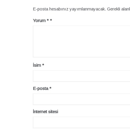
E-posta hesabınız yayımlanmayacak.
Gerekli alan
Yorum
*
İsim
*
E-posta
*
İnternet sitesi