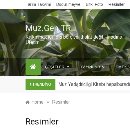
Skip
Tarım Takvimi
Bodur meyve
Bitki-Foto
Resimler
to
content
Muz.Gen.TR
Kalkınmak için dış borç ve ithalat değil.. İnadına
Üretim
ÇEŞITLER
YAYINLAR
EMEK 
Şubat ayı Muz Bülteni yayınlandı
TRENDING
Home
»
Resimler
Resimler