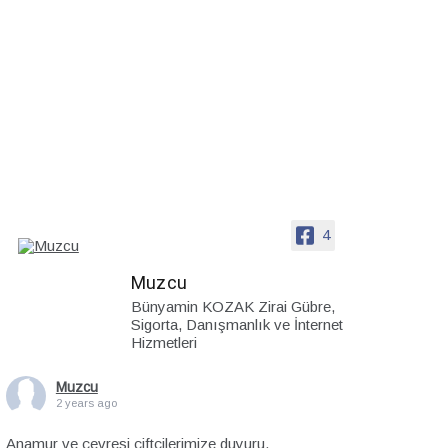
4
Muzcu
Bünyamin KOZAK Zirai Gübre,
Sigorta, Danışmanlık ve İnternet
Hizmetleri
Muzcu
2 years ago
Anamur ve çevresi çiftçilerimize duyuru.