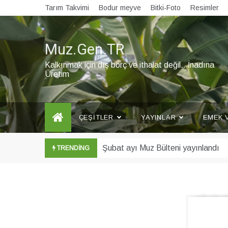
Skip
Tarım Takvimi
Bodur meyve
Bitki-Foto
Resimler
to
content
Muz.Gen.TR
Kalkınmak için dış borç ve ithalat değil.. İnadına
Üretim
ÇEŞITLER
YAYINLAR
EMEK 
Şubat ayı Muz Bülteni yayınlandı
TRENDING