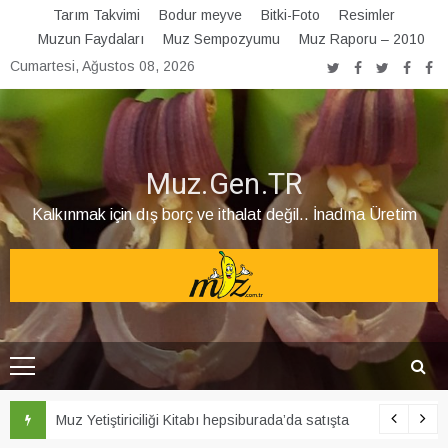
Skip
Tarım Takvimi
Bodur meyve
Bitki-Foto
Resimler
to
Muzun Faydaları
Muz Sempozyumu
Muz Raporu – 2010
content
Cumartesi, Ağustos 08, 2026
Muz.Gen.TR
Kalkınmak için dış borç ve ithalat değil.. İnadına Üretim
Muz Yetiştiriciliği Kitabı hepsiburada’da satışta