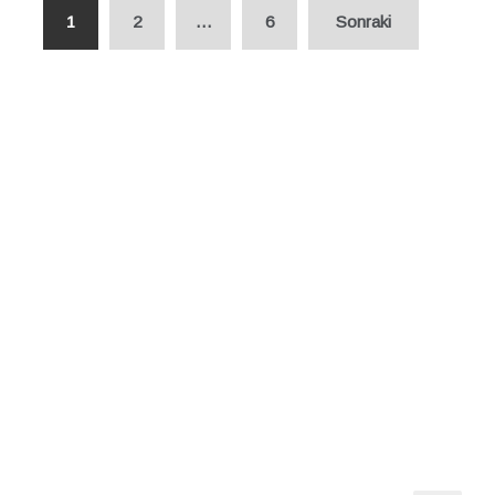
Yazı
1
2
…
6
Sonraki
dolaşımı