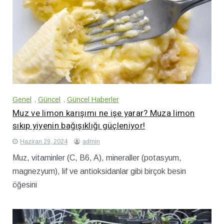
Genel
,
Güncel
,
Güncel Haberler
Muz ve limon karışımı ne işe yarar? Muza limon
sıkıp yiyenin bağışıklığı güçleniyor!
Haziran 29, 2024
admin
Muz, vitaminler (C, B6, A), mineraller (potasyum,
magnezyum), lif ve antioksidanlar gibi birçok besin
öğesini