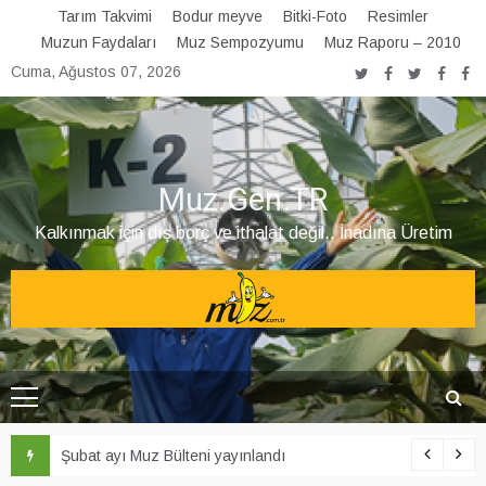
Skip
Tarım Takvimi
Bodur meyve
Bitki-Foto
Resimler
to
Muzun Faydaları
Muz Sempozyumu
Muz Raporu – 2010
content
Cuma, Ağustos 07, 2026
Muz.Gen.TR
Kalkınmak için dış borç ve ithalat değil.. İnadına Üretim
Şubat ayı Muz Bülteni yayınlandı