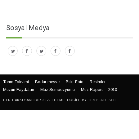
Sosyal Medya
Tarım Takvimi
Bodur meyve
Bitki-Foto
Resimler
Muzun Faydaları
Muz Sempozyumu
Muz Raporu – 2010
HER HAKKI SAKLIDIR 2022 THEME: DOCILE BY
TEMPLATE SELL
.