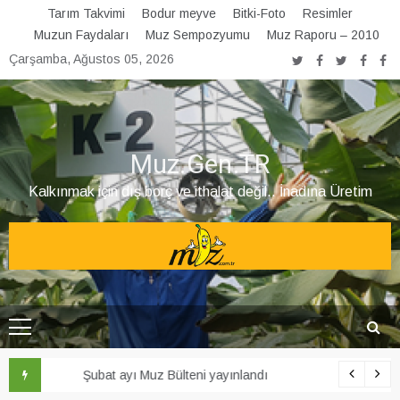
Skip
Tarım Takvimi
Bodur meyve
Bitki-Foto
Resimler
to
Muzun Faydaları
Muz Sempozyumu
Muz Raporu – 2010
content
Çarşamba, Ağustos 05, 2026
Muz.Gen.TR
Kalkınmak için dış borç ve ithalat değil.. İnadına Üretim
Şubat ayı Muz Bülteni yayınlandı