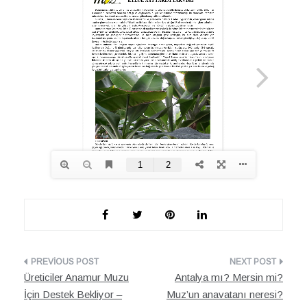
Yazı
Üreticiler Anamur Muzu
Antalya mı? Mersin mi?
dolaşımı
İçin Destek Bekliyor –
Muz’un anavatanı neresi?