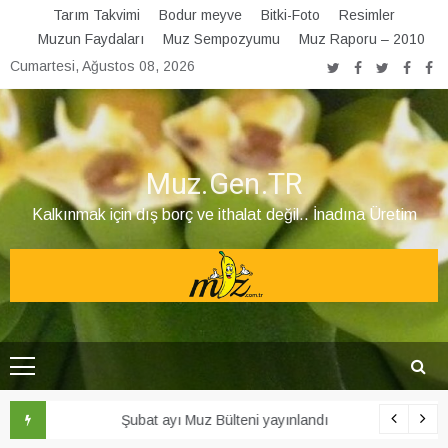
Skip
Tarım Takvimi
Bodur meyve
Bitki-Foto
Resimler
to
Muzun Faydaları
Muz Sempozyumu
Muz Raporu – 2010
content
Cumartesi, Ağustos 08, 2026
Muz.Gen.TR
Kalkınmak için dış borç ve ithalat değil.. İnadına Üretim
Şubat ayı Muz Bülteni yayınlandı