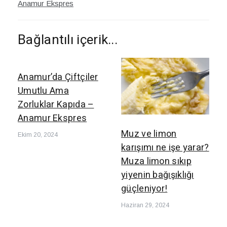
Anamur Ekspres
Bağlantılı içerik...
Anamur’da Çiftçiler
Umutlu Ama
Zorluklar Kapıda –
Anamur Ekspres
Muz ve limon
Ekim 20, 2024
karışımı ne işe yarar?
Muza limon sıkıp
yiyenin bağışıklığı
güçleniyor!
Haziran 29, 2024