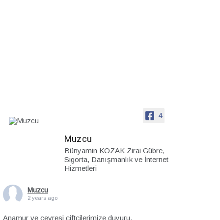
4
Muzcu
Bünyamin KOZAK Zirai Gübre,
Sigorta, Danışmanlık ve İnternet
Hizmetleri
Muzcu
2 years ago
Anamur ve çevresi çiftçilerimize duyuru.