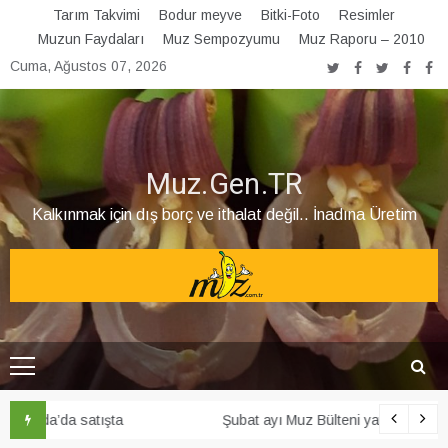
Skip
Tarım Takvimi
Bodur meyve
Bitki-Foto
Resimler
to
Muzun Faydaları
Muz Sempozyumu
Muz Raporu – 2010
content
Cuma, Ağustos 07, 2026
Muz.Gen.TR
Kalkınmak için dış borç ve ithalat değil.. İnadına Üretim
Şubat ayı Muz Bülteni yayınlandı