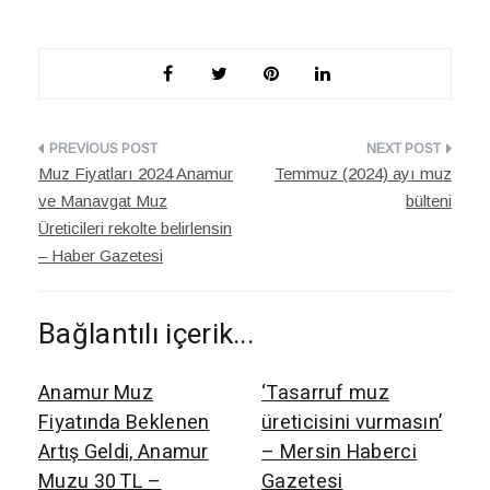
Yazı
Muz Fiyatları 2024 Anamur
Temmuz (2024) ayı muz
dolaşımı
ve Manavgat Muz
bülteni
Üreticileri rekolte belirlensin
– Haber Gazetesi
Bağlantılı içerik...
Anamur Muz
‘Tasarruf muz
Fiyatında Beklenen
üreticisini vurmasın’
Artış Geldi, Anamur
– Mersin Haberci
Muzu 30 TL –
Gazetesi