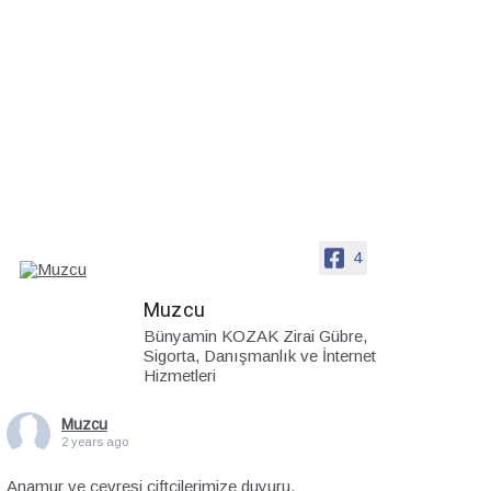
4
Muzcu
Bünyamin KOZAK Zirai Gübre,
Sigorta, Danışmanlık ve İnternet
Hizmetleri
Muzcu
2 years ago
Anamur ve çevresi çiftçilerimize duyuru.