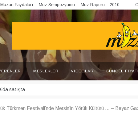
Muzun Faydaları
Muz Sempozyumu
Muz Raporu – 2010
C
VERENLER
MESLEKLER
VIDEOLAR
GÜNCEL FIYAT
örük Türkmen Festivali’nde Mersin’in Yörük Kültürü … – Beyaz Ga