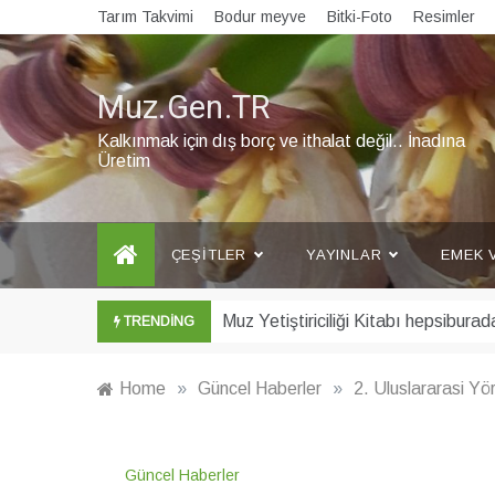
Skip
Tarım Takvimi
Bodur meyve
Bitki-Foto
Resimler
to
content
Muz.Gen.TR
Kalkınmak için dış borç ve ithalat değil.. İnadına
Üretim
ÇEŞITLER
YAYINLAR
EMEK 
Şubat ayı Muz Bülteni yayınlandı
TRENDING
Home
»
Güncel Haberler
»
2. Uluslararasi Y
Güncel Haberler