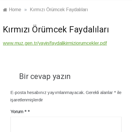
Home
»
Kırmızı Örümcek Faydalıları
Kırmızı Örümcek Faydalıları
www.muz.gen.tr/yayin/faydalikirmiziorumcekler.pdf
Bir cevap yazın
E-posta hesabınız yayımlanmayacak.
Gerekli alanlar
*
ile
işaretlenmişlerdir
Yorum
*