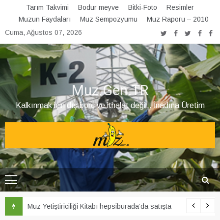
Skip
Tarım Takvimi
Bodur meyve
Bitki-Foto
Resimler
to
Muzun Faydaları
Muz Sempozyumu
Muz Raporu – 2010
content
Cuma, Ağustos 07, 2026
Muz.Gen.TR
Kalkınmak için dış borç ve ithalat değil.. İnadına Üretim
Şubat ayı Muz Bülteni yayınlandı