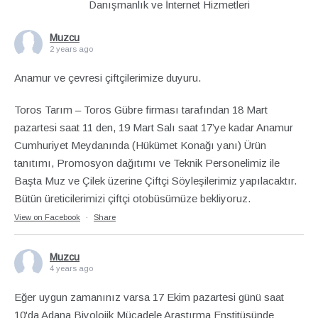
Danışmanlık ve İnternet Hizmetleri
Muzcu
2 years ago
Anamur ve çevresi çiftçilerimize duyuru.
Toros Tarım – Toros Gübre firması tarafından 18 Mart
pazartesi saat 11 den, 19 Mart Salı saat 17’ye kadar Anamur
Cumhuriyet Meydanında (Hükümet Konağı yanı) Ürün
tanıtımı, Promosyon dağıtımı ve Teknik Personelimiz ile
Başta Muz ve Çilek üzerine Çiftçi Söyleşilerimiz yapılacaktır.
Bütün üreticilerimizi çiftçi otobüsümüze bekliyoruz.
View on Facebook
·
Share
Muzcu
4 years ago
Eğer uygun zamanınız varsa 17 Ekim pazartesi günü saat
10'da Adana Biyolojik Mücadele Araştırma Enstitüsünde