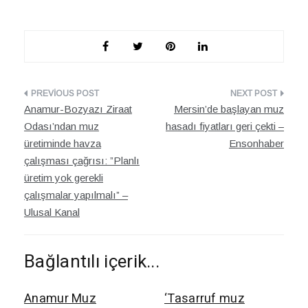
Yazı
Anamur-Bozyazı Ziraat
Mersin’de başlayan muz
dolaşımı
Odası’ndan muz
hasadı fiyatları geri çekti –
üretiminde havza
Ensonhaber
çalışması çağrısı: ”Planlı
üretim yok gerekli
çalışmalar yapılmalı” –
Ulusal Kanal
Bağlantılı içerik...
Anamur Muz
‘Tasarruf muz