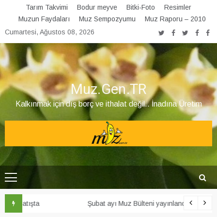
Skip
Tarım Takvimi
Bodur meyve
Bitki-Foto
Resimler
to
Muzun Faydaları
Muz Sempozyumu
Muz Raporu – 2010
content
Cumartesi, Ağustos 08, 2026
Muz.Gen.TR
Kalkınmak için dış borç ve ithalat değil.. İnadına Üretim
Şubat ayı Muz Bülteni yayınlandı