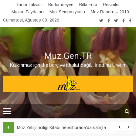
Skip
Tarım Takvimi
Bodur meyve
Bitki-Foto
Resimler
to
Muzun Faydaları
Muz Sempozyumu
Muz Raporu – 2010
content
Cumartesi, Ağustos 08, 2026
Muz.Gen.TR
Kalkınmak için dış borç ve ithalat değil.. İnadına Üretim
Şubat ayı Muz Bülteni yayınlandı