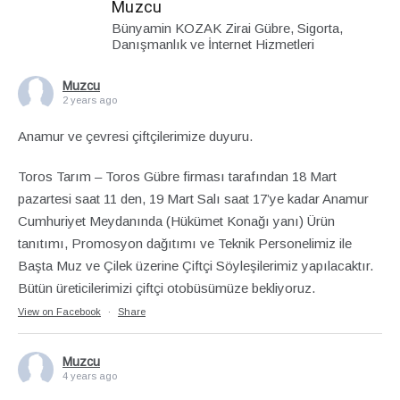
Muzcu
Bünyamin KOZAK Zirai Gübre, Sigorta,
Danışmanlık ve İnternet Hizmetleri
Muzcu
2 years ago
Anamur ve çevresi çiftçilerimize duyuru.
Toros Tarım – Toros Gübre firması tarafından 18 Mart
pazartesi saat 11 den, 19 Mart Salı saat 17’ye kadar Anamur
Cumhuriyet Meydanında (Hükümet Konağı yanı) Ürün
tanıtımı, Promosyon dağıtımı ve Teknik Personelimiz ile
Başta Muz ve Çilek üzerine Çiftçi Söyleşilerimiz yapılacaktır.
Bütün üreticilerimizi çiftçi otobüsümüze bekliyoruz.
View on Facebook
·
Share
Muzcu
4 years ago