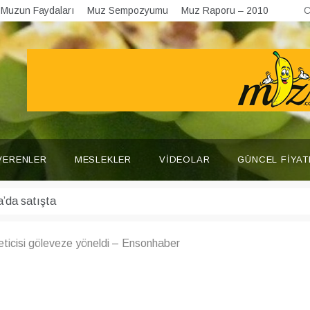
Muzun Faydaları
Muz Sempozyumu
Muz Raporu – 2010
C
VERENLER
MESLEKLER
VIDEOLAR
GÜNCEL FIYAT
eticisi göleveze yöneldi – Ensonhaber