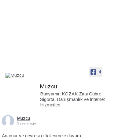
4
Muzcu
Bünyamin KOZAK Zirai Gübre,
Sigorta, Danışmanlık ve İnternet
Hizmetleri
Muzcu
2 years ago
Anamur ve çevresi çiftçilerimize duyuru.