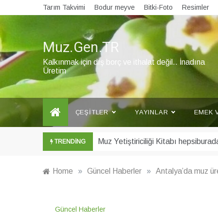
Skip
Tarım Takvimi
Bodur meyve
Bitki-Foto
Resimler
to
content
Muz.Gen.TR
Kalkınmak için dış borç ve ithalat değil.. İnadına
Üretim
ÇEŞITLER
YAYINLAR
EMEK 
Şubat ayı Muz Bülteni yayınlandı
TRENDING
Home
»
Güncel Haberler
»
Antalya’da muz ür
Güncel Haberler