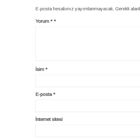
E-posta hesabınız yayımlanmayacak.
Gerekli alan
Yorum
*
İsim
*
E-posta
*
İnternet sitesi