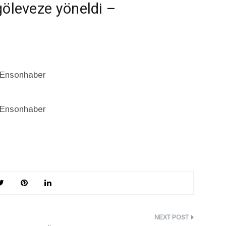
göleveze yöneldi –
nsonhaber
i Ensonhaber