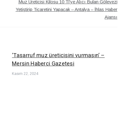
Muz Üreticisi Kilosu 10 Tl’ye Alıcı Bulan Gölevezi
Yetiştirip Ticaretini Yapacak – Antalya – İhlas Haber
Ajansı
‘Tasarruf muz üreticisini vurmasın’ –
Mersin Haberci Gazetesi
Kasım 22, 2024