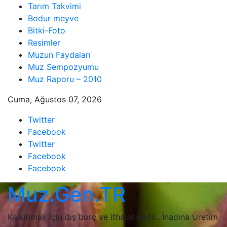
Skip
Tarım Takvimi
to
Bodur meyve
content
Bitki-Foto
Resimler
Muzun Faydaları
Muz Sempozyumu
Muz Raporu – 2010
Cuma, Ağustos 07, 2026
Twitter
Facebook
Twitter
Facebook
Facebook
Muz.Gen.TR
Kalkınmak için dış borç ve ithalat değil.. İnadına Üretim