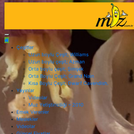
Çeşitler
Uzun boylu Çeşit; Williams
Uzun boylu çeşit; Azman
Orta boylu çeşit; Şimşek
Orta Boylu Çeşit; Grand Nain
Kısa Boylu Çeşit; Dwarf Cavendish.
Yayınlar
Videolar
Muz Yetiştiriciliği – 2010
Emek Verenler
Meslekler
Videolar
Güncel Fiyatlar