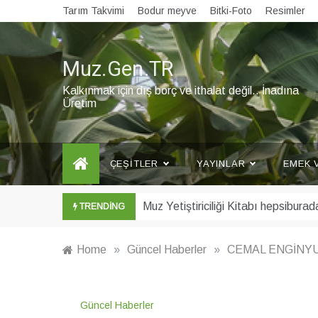
Skip
Tarım Takvimi
Bodur meyve
Bitki-Foto
Resimler
to
content
Muz.Gen.TR
Kalkınmak için dış borç ve ithalat değil.. İnadına
Üretim
ÇEŞITLER
YAYINLAR
EMEK 
Şubat ayı Muz Bülteni yayınlandı
TRENDING
Home
»
Güncel Haberler
»
CEMAL ENGİNYUR
Güncel Haberler