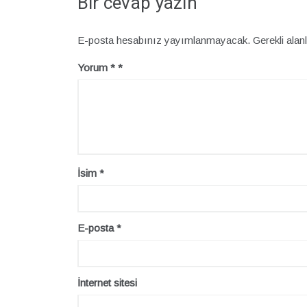
Bir cevap yazın
E-posta hesabınız yayımlanmayacak.
Gerekli alan
Yorum
*
İsim
*
E-posta
*
İnternet sitesi