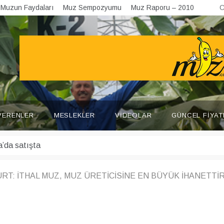
Muzun Faydaları
Muz Sempozyumu
Muz Raporu – 2010
C
VERENLER
MESLEKLER
VIDEOLAR
GÜNCEL FIYAT
T: İTHAL MUZ, MUZ ÜRETİCİSİNE EN BÜYÜK İHANETTİR – 