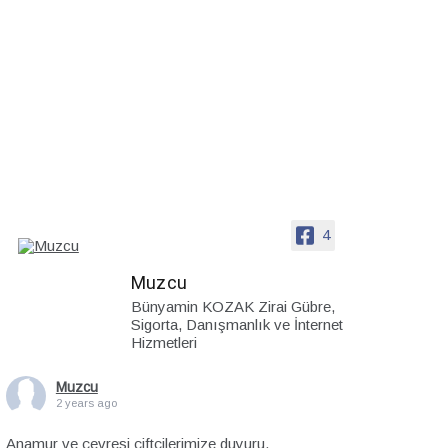
4
Muzcu
Bünyamin KOZAK Zirai Gübre,
Sigorta, Danışmanlık ve İnternet
Hizmetleri
Muzcu
2 years ago
Anamur ve çevresi çiftçilerimize duyuru.