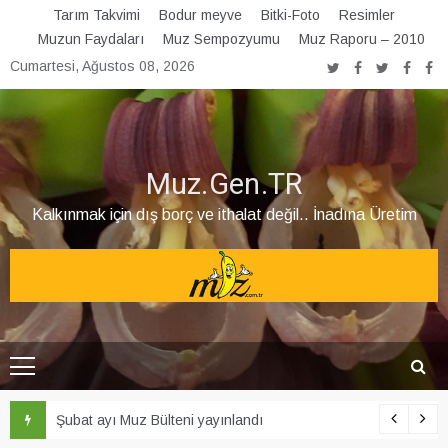
Skip
Tarım Takvimi
Bodur meyve
Bitki-Foto
Resimler
to
Muzun Faydaları
Muz Sempozyumu
Muz Raporu – 2010
content
Cumartesi, Ağustos 08, 2026
Muz.Gen.TR
Kalkınmak için dış borç ve ithalat değil.. İnadına Üretim
Şubat ayı Muz Bülteni yayınlandı