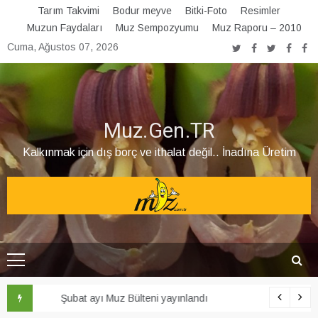
Skip
Tarım Takvimi
Bodur meyve
Bitki-Foto
Resimler
to
Muzun Faydaları
Muz Sempozyumu
Muz Raporu – 2010
content
Cuma, Ağustos 07, 2026
Muz.Gen.TR
Kalkınmak için dış borç ve ithalat değil.. İnadına Üretim
Şubat ayı Muz Bülteni yayınlandı