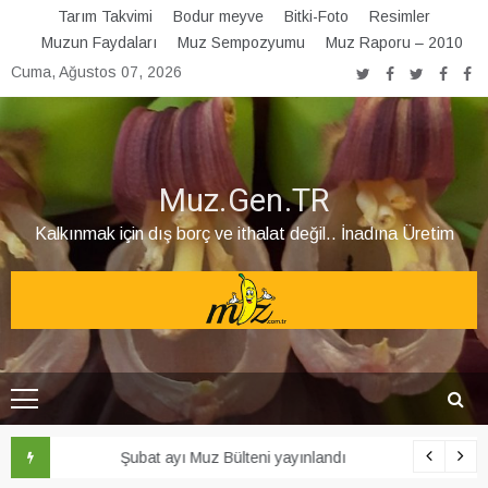
Skip
Tarım Takvimi
Bodur meyve
Bitki-Foto
Resimler
to
Muzun Faydaları
Muz Sempozyumu
Muz Raporu – 2010
content
Cuma, Ağustos 07, 2026
Muz.Gen.TR
Kalkınmak için dış borç ve ithalat değil.. İnadına Üretim
Şubat ayı Muz Bülteni yayınlandı