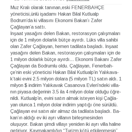
Muz Kralı olarak tanınan,eski FENERBAHÇE
yöneticisi,ünlü işadamı Hakan Bilal Kutlualp
Bodrum’da ki villasını Ekonomi Bakan’ı Zafer
Çağlayan’a sattı.
İnşaat yasağını delen Bakan, restorasyon çalışmaları
için de 1 milyon dolarlık bütçe ayırdı. Lüks villa sahibi
olan Zafer Çağlayan, hemen tadilata başladı. İnşaat
yasağını delen Bakan, restorasyon çalışmaları için de
1 milyon dolarlık bütçe ayırdı… Eko­no­mi Ba­ka­nı Za­fer
Çağ­la­yan da Bod­ru­mlu ol­du. Çağ­la­yan, Fe­ner­bah­
çe­’nin es­ki yö­ne­ti­ci­si Ha­kan Bi­lal Kut­lu­al­p’­in Ya­lı­ka­va­
k’­ta­ki evi­ni 2.5 mil­yon do­la­ra (5 mil­yon TL) sa­tın al­dı. 1
milyon $ indirim Ya­lı­ka­vak Ca­sa­no­va Ev­le­ri­’n­deki vil­la­
nın pi­ya­sa de­ğe­ri­nin 3.5 ila 4 mil­yon do­lar ol­du­ğu öğ­re­
nil­di. Kut­lu­al­p’­in, evi­ni sa­tın al­mak is­te­yen kişi Çağ­la­
yan olun­ca 1 mil­yon do­lar in­di­rim yap­tı­ğı öne sü­rül­dü.
Çağ­la­yan evi sa­tın alır al­maz da ta­di­la­ta baş­la­dı. Ba­
ka­n’­ın aldığı ev iki ayrı villanın birleşmesinden
oluşuyor. Bakan şimdi villayı yeniden iki ayrı villa haline
getiriyor. Kay­ma­kam­lı­ğı­n “Tu­rizm kö­tü et­ki­len­me­si­n”