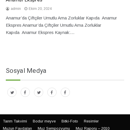
admin
Ekim 20, 2024
Anamur’da Çiftçiler Umutlu Ama Zorluklar Kapıda Anamur
Ekspres Anamur’da Çiftçiler Umutlu Ama Zorluklar
Kapıda Anamur Ekspres Kaynak:…
Sosyal Medya
Tarım Takvimi
Bodur meyve
Bitki-Foto
Resimler
Muzun Faydaları
Muz Sempozyumu
Muz Raporu – 2010