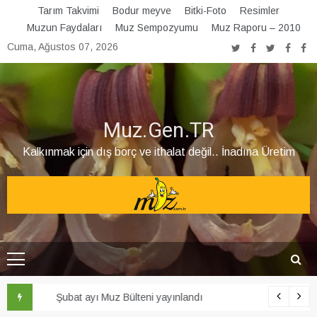
Skip
Tarım Takvimi
Bodur meyve
Bitki-Foto
Resimler
to
Muzun Faydaları
Muz Sempozyumu
Muz Raporu – 2010
content
Cuma, Ağustos 07, 2026
Muz.Gen.TR
Kalkınmak için dış borç ve ithalat değil.. İnadına Üretim
Şubat ayı Muz Bülteni yayınlandı