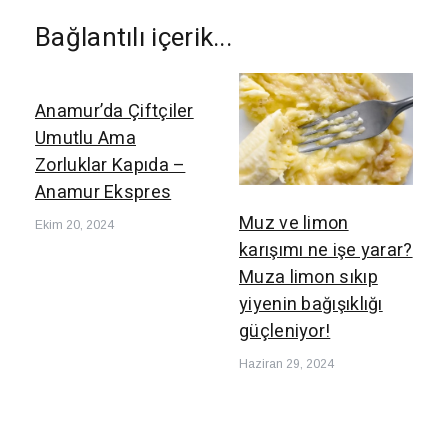
Bağlantılı içerik...
Anamur’da Çiftçiler
Umutlu Ama
Zorluklar Kapıda –
Anamur Ekspres
Muz ve limon
Ekim 20, 2024
karışımı ne işe yarar?
Muza limon sıkıp
yiyenin bağışıklığı
güçleniyor!
Haziran 29, 2024