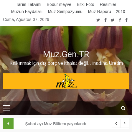
Skip
Tarım Takvimi
Bodur meyve
Bitki-Foto
Resimler
to
Muzun Faydaları
Muz Sempozyumu
Muz Raporu – 2010
content
Cuma, Ağustos 07, 2026
Muz.Gen.TR
Kalkınmak için dış borç ve ithalat değil.. İnadına Üretim
Şubat ayı Muz Bülteni yayınlandı