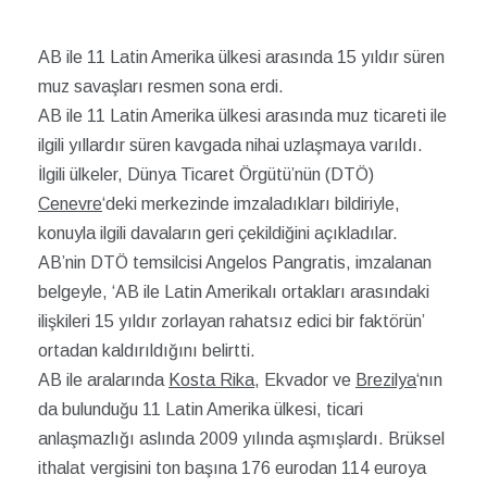
AB ile 11 Latin Amerika ülkesi arasında 15 yıldır süren
muz savaşları resmen sona erdi.
AB ile 11 Latin Amerika ülkesi arasında muz ticareti ile
ilgili yıllardır süren kavgada nihai uzlaşmaya varıldı.
İlgili ülkeler, Dünya Ticaret Örgütü’nün (DTÖ)
Cenevre
‘deki merkezinde imzaladıkları bildiriyle,
konuyla ilgili davaların geri çekildiğini açıkladılar.
AB’nin DTÖ temsilcisi Angelos Pangratis, imzalanan
belgeyle, ‘AB ile Latin Amerikalı ortakları arasındaki
ilişkileri 15 yıldır zorlayan rahatsız edici bir faktörün’
ortadan kaldırıldığını belirtti.
AB ile aralarında
Kosta Rika
, Ekvador ve
Brezilya
‘nın
da bulunduğu 11 Latin Amerika ülkesi, ticari
anlaşmazlığı aslında 2009 yılında aşmışlardı. Brüksel
ithalat vergisini ton başına 176 eurodan 114 euroya