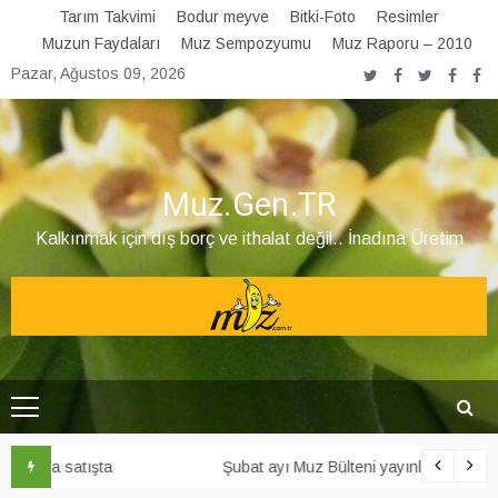
Skip
Tarım Takvimi
Bodur meyve
Bitki-Foto
Resimler
to
Muzun Faydaları
Muz Sempozyumu
Muz Raporu – 2010
content
Pazar, Ağustos 09, 2026
Muz.Gen.TR
Kalkınmak için dış borç ve ithalat değil.. İnadına Üretim
Şubat ayı Muz Bülteni yayınlandı