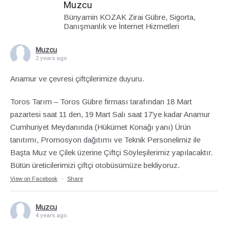
Muzcu
Bünyamin KOZAK Zirai Gübre, Sigorta,
Danışmanlık ve İnternet Hizmetleri
Muzcu
2 years ago
Anamur ve çevresi çiftçilerimize duyuru.
Toros Tarım – Toros Gübre firması tarafından 18 Mart
pazartesi saat 11 den, 19 Mart Salı saat 17’ye kadar Anamur
Cumhuriyet Meydanında (Hükümet Konağı yanı) Ürün
tanıtımı, Promosyon dağıtımı ve Teknik Personelimiz ile
Başta Muz ve Çilek üzerine Çiftçi Söyleşilerimiz yapılacaktır.
Bütün üreticilerimizi çiftçi otobüsümüze bekliyoruz.
View on Facebook
·
Share
Muzcu
4 years ago