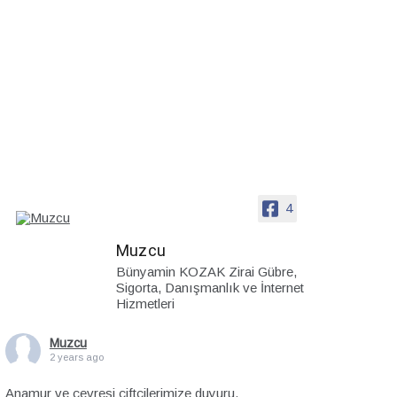
4
Muzcu
Bünyamin KOZAK Zirai Gübre,
Sigorta, Danışmanlık ve İnternet
Hizmetleri
Muzcu
2 years ago
Anamur ve çevresi çiftçilerimize duyuru.