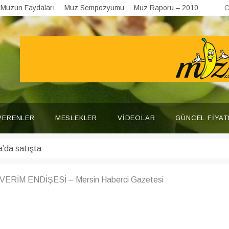
Muzun Faydaları
Muz Sempozyumu
Muz Raporu – 2010
C
VERENLER
MESLEKLER
VIDEOLAR
GÜNCEL FIYAT
RİM ENDİŞESİ – Mersin Haberci Gazetesi