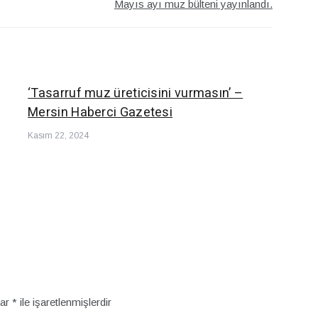
Mayıs ayı muz bülteni yayınlandı.
‘Tasarruf muz üreticisini vurmasın’ –
Mersin Haberci Gazetesi
Kasım 22, 2024
lar
*
ile işaretlenmişlerdir