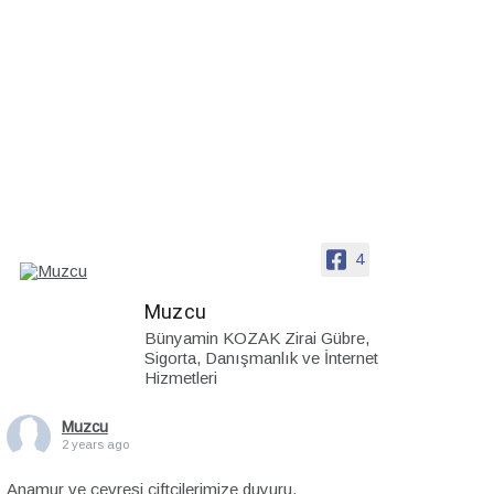
4
Muzcu
Bünyamin KOZAK Zirai Gübre,
Sigorta, Danışmanlık ve İnternet
Hizmetleri
Muzcu
2 years ago
Anamur ve çevresi çiftçilerimize duyuru.