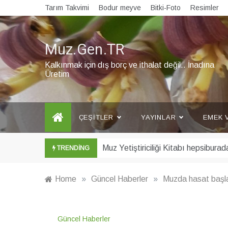
Skip
Tarım Takvimi
Bodur meyve
Bitki-Foto
Resimler
to
content
Muz.Gen.TR
Kalkınmak için dış borç ve ithalat değil.. İnadına
Üretim
ÇEŞITLER
YAYINLAR
EMEK 
Şubat ayı Muz Bülteni yayınlandı
TRENDING
Home
»
Güncel Haberler
»
Muzda hasat başla
Güncel Haberler