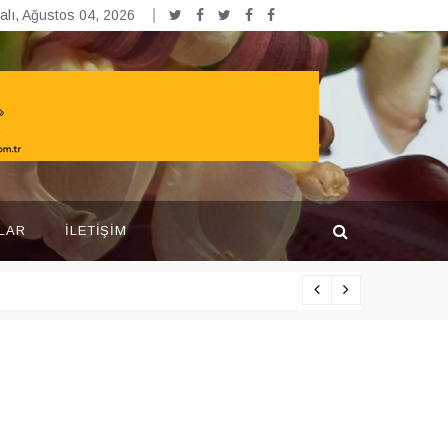
alı, Ağustos 04, 2026
LAR
İLETIŞIM
Yarışma pr