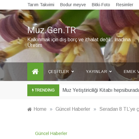
Skip
Tarım Takvimi
Bodur meyve
Bitki-Foto
Resimler
to
content
Muz.Gen.TR
Kalkınmak için dış borç ve ithalat değil.. İnadına
Üretim
ÇEŞITLER
YAYINLAR
EMEK 
Şubat ayı Muz Bülteni yayınlandı
TRENDING
Home
»
Güncel Haberler
»
Seradan 8 TL’ye çı
Güncel Haberler