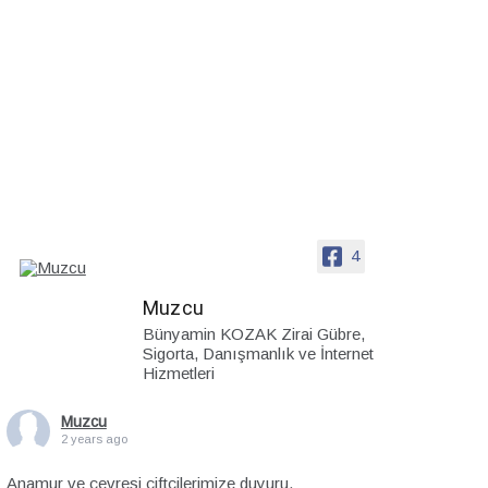
4
Muzcu
Bünyamin KOZAK Zirai Gübre,
Sigorta, Danışmanlık ve İnternet
Hizmetleri
Muzcu
2 years ago
Anamur ve çevresi çiftçilerimize duyuru.