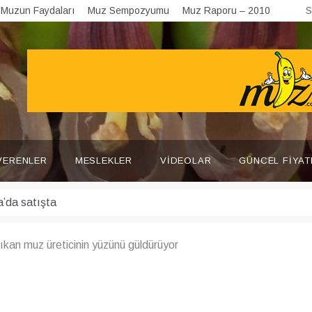
Muzun Faydaları
Muz Sempozyumu
Muz Raporu – 2010
S
VERENLER
MESLEKLER
VIDEOLAR
GÜNCEL FIYAT
kan muz üreticinin yüzünü güldürüyor