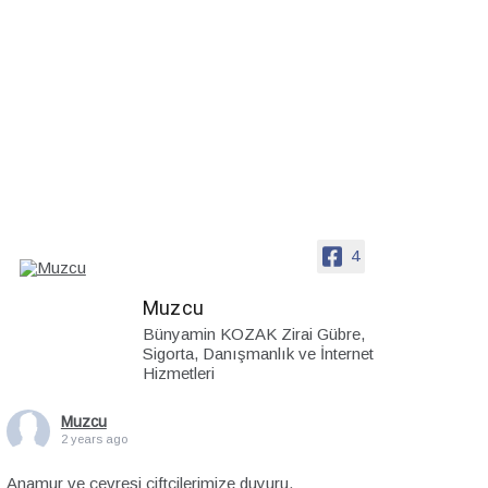
4
Muzcu
Bünyamin KOZAK Zirai Gübre,
Sigorta, Danışmanlık ve İnternet
Hizmetleri
Muzcu
2 years ago
Anamur ve çevresi çiftçilerimize duyuru.