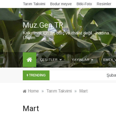
Skip
Tarım Takvimi
Bodur meyve
Bitki-Foto
Resimler
to
content
Muz.Gen.TR
Kalkınmak için dış borç ve ithalat değil.. İnadına
Üretim
ÇEŞITLER
YAYINLAR
EMEK 
Şubat ayı Muz Bülteni yayınlandı
TRENDING
Home
»
Tarım Takvimi
»
Mart
Mart