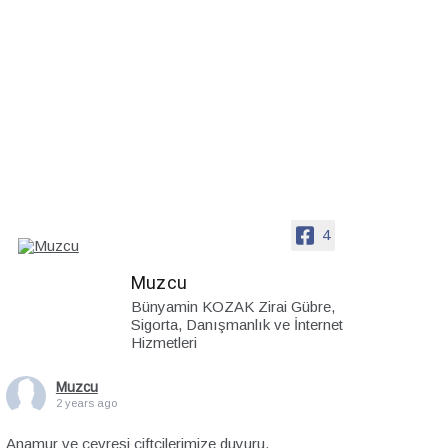
4
Muzcu
Bünyamin KOZAK Zirai Gübre,
Sigorta, Danışmanlık ve İnternet
Hizmetleri
Muzcu
2 years ago
Anamur ve çevresi çiftçilerimize duyuru.