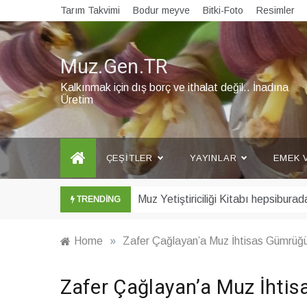
Skip
Tarım Takvimi
Bodur meyve
Bitki-Foto
Resimler
to
content
Muz.Gen.TR
Kalkınmak için dış borç ve ithalat değil.. İnadına
Üretim
ÇEŞITLER
YAYINLAR
EMEK 
Şubat ayı Muz Bülteni yayınlandı
TRENDING
Home
»
Zafer Çağlayan’a Muz İhtisas Gümrüğü
Zafer Çağlayan’a Muz İhtis