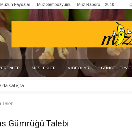
Muzun Faydaları
Muz Sempozyumu
Muz Raporu – 2010
Ç
VERENLER
MESLEKLER
VIDEOLAR
GÜNCEL FIYAT
 Talebi
as Gümrüğü Talebi