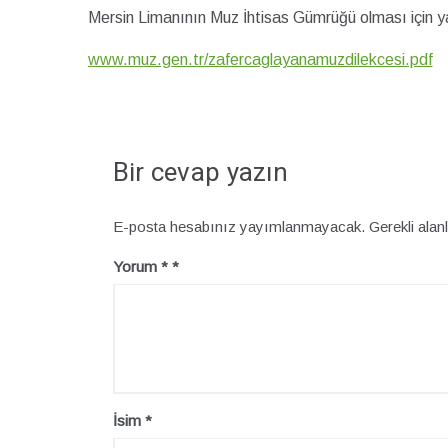
Mersin Limanının Muz İhtisas Gümrüğü olması için y
www.muz.gen.tr/zafercaglayanamuzdilekcesi.pdf
Bir cevap yazın
E-posta hesabınız yayımlanmayacak.
Gerekli alan
Yorum
*
İsim
*