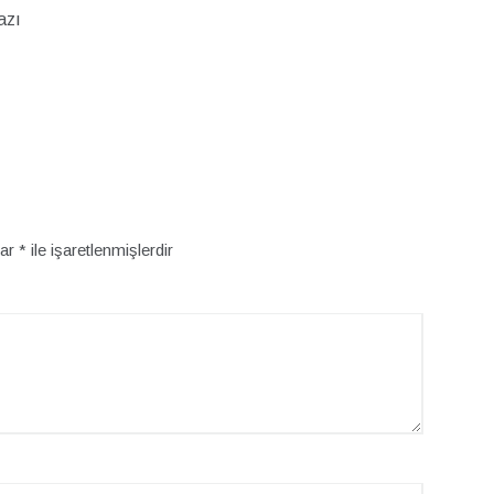
azı
lar
*
ile işaretlenmişlerdir