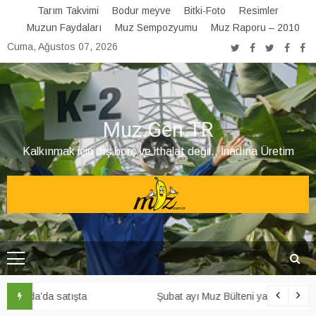
Skip
Tarım Takvimi
Bodur meyve
Bitki-Foto
Resimler
to
Muzun Faydaları
Muz Sempozyumu
Muz Raporu – 2010
content
Cuma, Ağustos 07, 2026
Muz.Gen.TR
Kalkınmak için dış borç ve ithalat değil.. İnadına Üretim
Şubat ayı Muz Bülteni yayınlandı