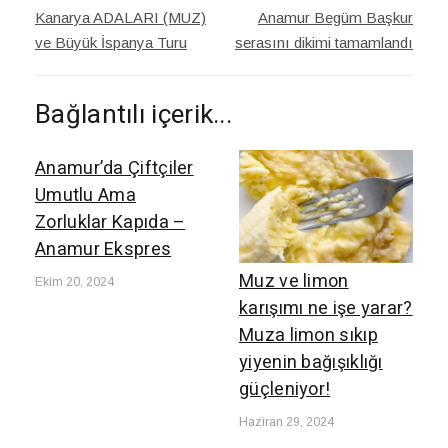
Yazı
Kanarya ADALARI (MUZ)
Anamur Begüm Başkur
dolaşımı
ve Büyük İspanya Turu
serasını dikimi tamamlandı
Bağlantılı içerik...
Anamur’da Çiftçiler
Umutlu Ama
Zorluklar Kapıda –
Anamur Ekspres
Muz ve limon
Ekim 20, 2024
karışımı ne işe yarar?
Muza limon sıkıp
yiyenin bağışıklığı
güçleniyor!
Haziran 29, 2024