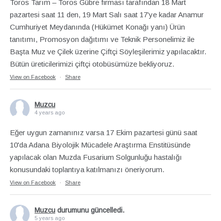
Toros Tarım – Toros Gübre firması tarafından 18 Mart
pazartesi saat 11 den, 19 Mart Salı saat 17’ye kadar Anamur
Cumhuriyet Meydanında (Hükümet Konağı yanı) Ürün
tanıtımı, Promosyon dağıtımı ve Teknik Personelimiz ile
Başta Muz ve Çilek üzerine Çiftçi Söyleşilerimiz yapılacaktır.
Bütün üreticilerimizi çiftçi otobüsümüze bekliyoruz.
View on Facebook
·
Share
Muzcu
4 years ago
Eğer uygun zamanınız varsa 17 Ekim pazartesi günü saat
10'da Adana Biyolojik Mücadele Araştırma Enstitüsünde
yapılacak olan Muzda Fusarium Solgunluğu hastalığı
konusundaki toplantıya katılmanızı öneriyorum.
View on Facebook
·
Share
Muzcu
durumunu güncelledi.
5 years ago