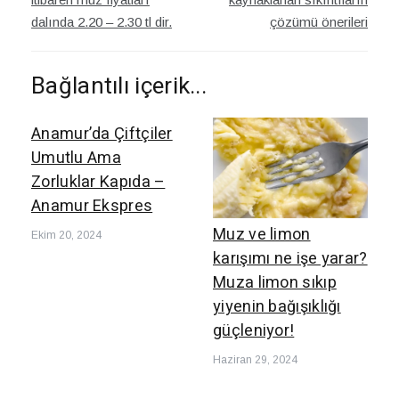
dalında 2.20 – 2.30 tl dir.
çözümü önerileri
Bağlantılı içerik...
Anamur’da Çiftçiler
Umutlu Ama
Zorluklar Kapıda –
Anamur Ekspres
Muz ve limon
Ekim 20, 2024
karışımı ne işe yarar?
Muza limon sıkıp
yiyenin bağışıklığı
güçleniyor!
Haziran 29, 2024