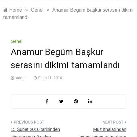
Home
»
Genel
»
Anamur Begüm Başkur serasını dikimi
tamamlandı
Genel
Anamur Begüm Başkur
serasını dikimi tamamlandı
admin
Ekim 11, 2016
Yazı
15 Şubat 2016 tarihinden
Muz İthalatından
dolaşımı
itibaren muz fiyatları
kaynaklanan sıkıntıların