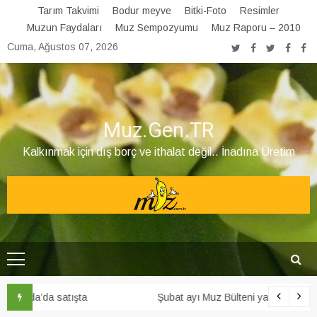
Skip
Tarım Takvimi
Bodur meyve
Bitki-Foto
Resimler
to
Muzun Faydaları
Muz Sempozyumu
Muz Raporu – 2010
content
Cuma, Ağustos 07, 2026
Muz.Gen.TR
Kalkınmak için dış borç ve ithalat değil.. İnadına Üretim
Şubat ayı Muz Bülteni yayınlandı