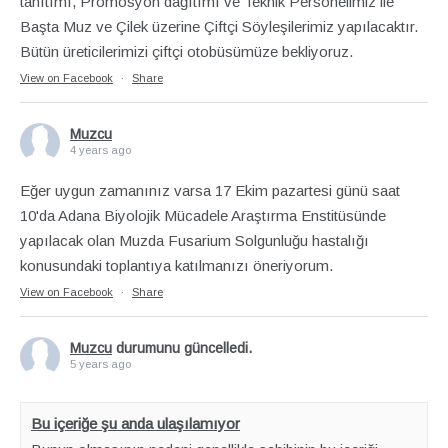
tanıtımı, Promosyon dağıtımı ve Teknik Personelimiz ile
Başta Muz ve Çilek üzerine Çiftçi Söyleşilerimiz yapılacaktır.
Bütün üreticilerimizi çiftçi otobüsümüze bekliyoruz.
View on Facebook
·
Share
Muzcu
4 years ago
Eğer uygun zamanınız varsa 17 Ekim pazartesi günü saat
10'da Adana Biyolojik Mücadele Araştırma Enstitüsünde
yapılacak olan Muzda Fusarium Solgunluğu hastalığı
konusundaki toplantıya katılmanızı öneriyorum.
View on Facebook
·
Share
Muzcu
durumunu güncelledi.
5 years ago
Bu içeriğe şu anda ulaşılamıyor