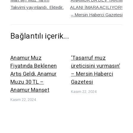
dolaşımı
Takvimi yayınlandı. Ektedir.
ALANI İMARA AÇILIYOR!
– Mersin Haberci Gazetesi
Bağlantılı içerik...
Anamur Muz
‘Tasarruf muz
Fiyatında Beklenen
üreticisini vurmasın’
Artış Geldi, Anamur
– Mersin Haberci
Muzu 30 TL –
Gazetesi
Anamur Manşet
Kasım 22, 2024
Kasım 22, 2024