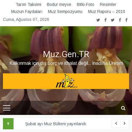
Skip
Tarım Takvimi
Bodur meyve
Bitki-Foto
Resimler
to
Muzun Faydaları
Muz Sempozyumu
Muz Raporu – 2010
content
Cuma, Ağustos 07, 2026
Muz.Gen.TR
Kalkınmak için dış borç ve ithalat değil.. İnadına Üretim
Şubat ayı Muz Bülteni yayınlandı