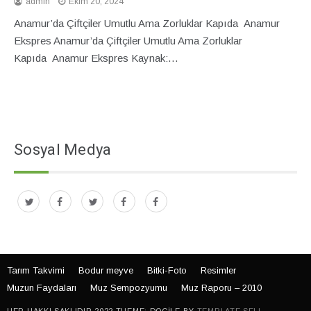
admin
Ekim 20, 2024
Anamur’da Çiftçiler Umutlu Ama Zorluklar Kapıda Anamur
Ekspres Anamur’da Çiftçiler Umutlu Ama Zorluklar
Kapıda Anamur Ekspres Kaynak:…
Sosyal Medya
Tarım Takvimi
Bodur meyve
Bitki-Foto
Resimler
Muzun Faydaları
Muz Sempozyumu
Muz Raporu – 2010
HER HAKKI SAKLIDIR 2022 THEME: DOCILE BY
TEMPLATE SELL
.